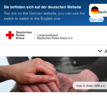
Sprache w
Sie befinden sich auf der deutschen Website
You are on the German website, you can use the
switch to switch to the English one
Alles klar
Landesverband
Badisches Rotes Kreuz e.V.
A
Foto: D. Ende / DRK e.V.