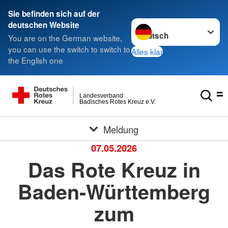
Sie befinden sich auf der
Sprache wechseln zu
deutschen Website
You are on the German website,
you can use the switch to switch to
Alles klar
the English one
Landesverband
Badisches Rotes Kreuz e.V.
Meldung
07.05.2026
Das Rote Kreuz in
Baden-Württemberg
zum