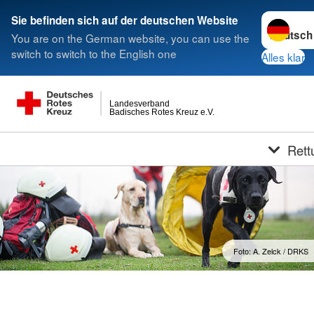
Sprache w
Sie befinden sich auf der deutschen Website
You are on the German website, you can use the
switch to switch to the English one
Alles klar
Landesverband
Badisches Rotes Kreuz e.V.
Rett
Foto: A. Zelck / DRKS