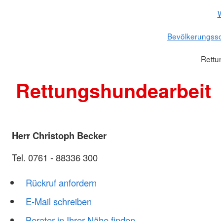
W
Bevölkerungssc
Rettu
Rettungshundearbeit
Herr Christoph Becker
Tel. 0761 - 88336 300
Rückruf anfordern
E-Mail schreiben
Berater in Ihrer Nähe finden